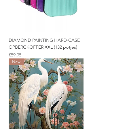
DIAMOND PAINTING HARD-CASE
OPBERGKOFFER XXL (132 potjes)
Price
€59.95
New