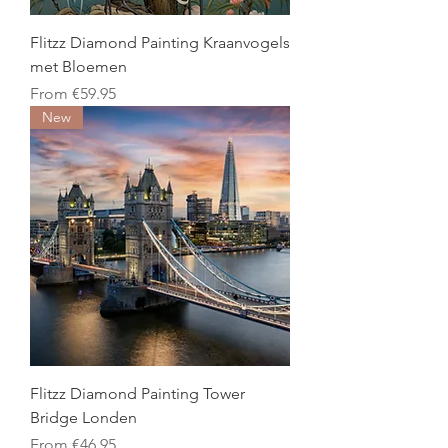
Flitzz Diamond Painting Kraanvogels
met Bloemen
Sale Price
From
€59.95
New
Flitzz Diamond Painting Tower
Bridge Londen
Sale Price
From
€46.95