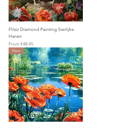
Flitzz Diamond Painting Sierlijke
Hanen
Sale Price
From
€48.45
New