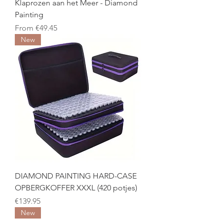
Klaprozen aan het Meer - Diamond
Painting
Sale Price
From
€49.45
New
DIAMOND PAINTING HARD-CASE
OPBERGKOFFER XXXL (420 potjes)
Price
€139.95
New