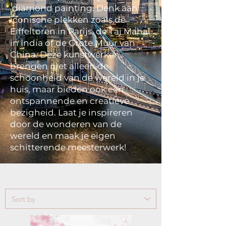
diamond painting. Denk aan
iconische plekken zoals de
Eiffeltoren in Parijs, de Taj Mahal
in India of de Grote Muur van
China. Deze kunstwerken
brengen niet alleen de
schoonheid van de wereld in je
huis, maar bieden ook een
ontspannende en creatieve
bezigheid. Laat je inspireren
door de wonderen van de
wereld en maak je eigen
schitterende meesterwerk!