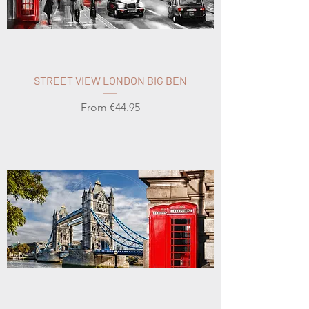
STREET VIEW LONDON BIG BEN
Sale Price
From
€44.95