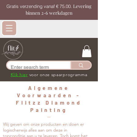
Levering
Gratis verzending vanaf € 75.00.
binnen 2-6 werkdagen
Klik hier
voor onze spaarprogramma
Algemene
Voorwaarden -
Flitzz Diamond
Painting
Wij geven om onze producten en doen er
logischerwijs alles aan om deze in
topconditie aan u te leveren. Toch komt het