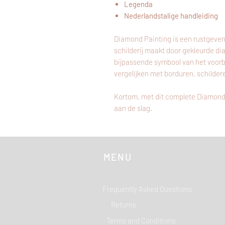
Legenda
Nederlandstalige handleiding
Diamond Painting is een rustgeven
schilderij maakt door gekleurde di
bijpassende symbool van het voor
vergelijken met borduren, schilder
Kortom, met dit complete Diamond
aan de slag.
MENU
Frequently Asked Questions
Returns
Terms and Conditions