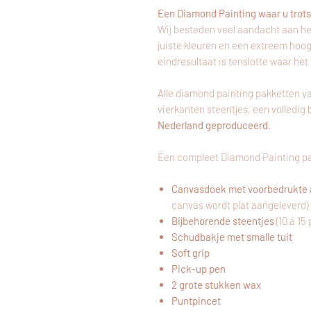
Een Diamond Painting waar u trots 
Wij besteden veel aandacht aan he
juiste kleuren en een extreem hoo
eindresultaat is tenslotte waar het
Alle diamond painting pakketten v
vierkanten steentjes, een volledi
Nederland geproduceerd
.
Een compleet Diamond Painting pa
Canvasdoek met voorbedrukte 
canvas wordt plat aangeleverd)
Bijbehorende steentjes
(10 á 15
Schudbakje met smalle tuit
Soft grip
Pick-up pen
2 grote stukken wax
Puntpincet