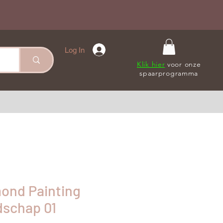
Log In
Klik hier
voor onze
spaarprogramma
mond Painting
dschap 01