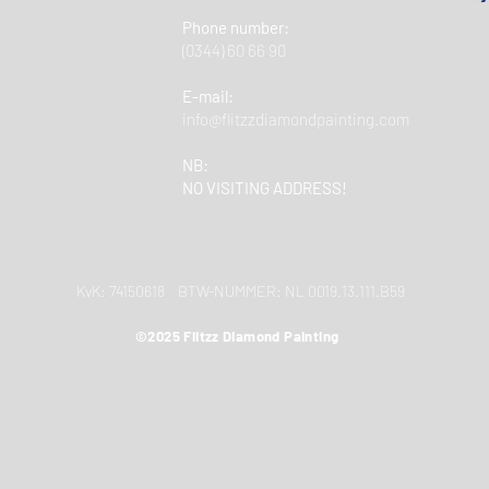
Phone number:
(0344) 60 66 90
E-mail:
info@flitzzdiamondpainting.com
NB:
NO VISITING ADDRESS!
KvK: 74150618 BTW-NUMMER: NL 0019.13.111.B59
©2025 Flitzz Diamond Painting