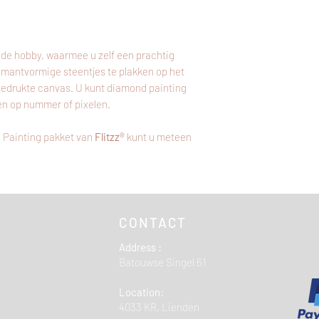
de hobby, waarmee u zelf een prachtig
amantvormige steentjes te plakken op het
bedrukte canvas. U kunt diamond painting
en op nummer of pixelen.
 Painting pakket van
Flitzz®
kunt u meteen
CONTACT
Address :
Batouwse Singel 61
Location:
4033 KR, Lienden