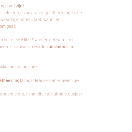
opgegeven adres.
Gratis verzending va
op kunt zijn?
t selecteren van prachtige afbeeldingen, de
gwaardig eindresultaat, want het
 om gaat!
an het merk
Flitzz®
worden geleverd met
g bedrukt canvas en worden
uitsluitend in
kket bestaande uit:
afbeelding
(zonder kreukels en vouwen, uw
 procent extra, in handige afsluitbare cupjes)