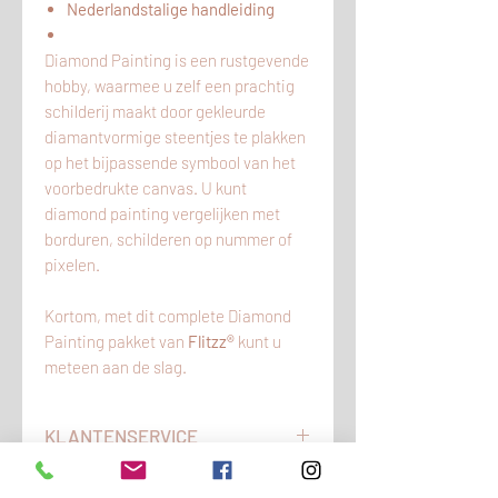
Nederlandstalige handleiding
Diamond Painting is een rustgevende
hobby, waarmee u zelf een prachtig
schilderij maakt door gekleurde
diamantvormige steentjes te plakken
op het bijpassende symbool van het
voorbedrukte canvas. U kunt
diamond painting vergelijken met
borduren, schilderen op nummer of
pixelen.
Kortom, met dit complete Diamond
Painting pakket van
Flitzz®
kunt u
meteen aan de slag.
KLANTENSERVICE
Heeft u vragen en/of opmerkingen?
LEVERING VAN DIT PRODUCT