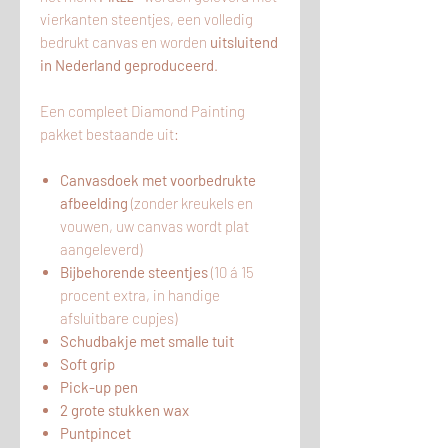
vierkanten steentjes, een volledig
bedrukt canvas en worden
uitsluitend
in Nederland geproduceerd
.
Een compleet Diamond Painting
pakket bestaande uit:
Canvasdoek met voorbedrukte
afbeelding
(zonder kreukels en
vouwen, uw canvas wordt plat
aangeleverd)
Bijbehorende steentjes
(10 á 15
procent extra, in handige
afsluitbare cupjes)
Schudbakje met smalle tuit
Soft grip
Pick-up pen
2 grote stukken wax
Puntpincet