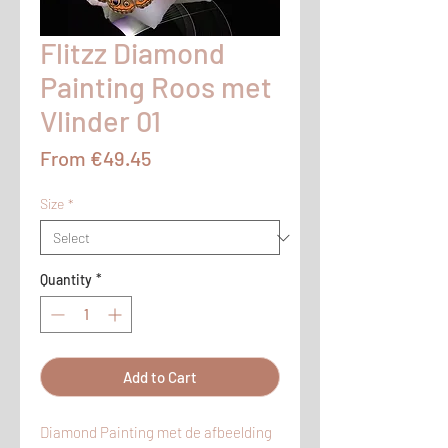
Flitzz Diamond
Painting Roos met
Vlinder 01
Sale
From
€49.45
Price
Size
*
Quantity
*
Add to Cart
Diamond Painting met de afbeelding