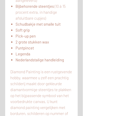
aangeleverd)
Bijbehorende steentjes
(10 á 15
procent extra, in handige
afsluitbare cupjes)
Schudbakje met smalle tuit
Soft grip
Pick-up pen
2 grote stukken wax
Puntpincet
Legenda
Nederlandstalige handleiding
Diamond Painting is een rustgevende
hobby, waarmee u zelf een prachtig
schilderij maakt door gekleurde
diamantvormige steentjes te plakken
op het bijpassende symbool van het
voorbedrukte canvas. U kunt
diamond painting vergelijken met
borduren, schilderen op nummer of