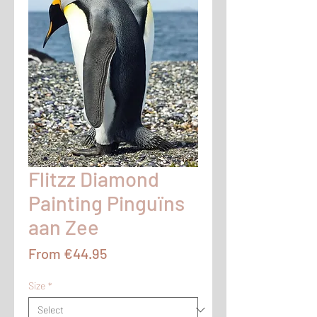
Flitzz Diamond
Painting Pinguïns
aan Zee
Sale
From
€44.95
Price
Size
*