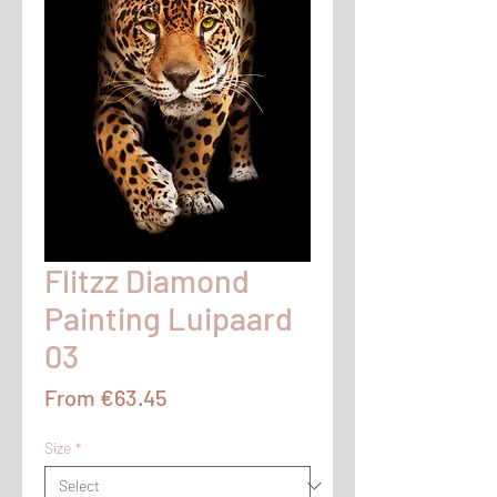
Flitzz Diamond
Painting Luipaard
03
Sale
From
€63.45
Price
Size
*