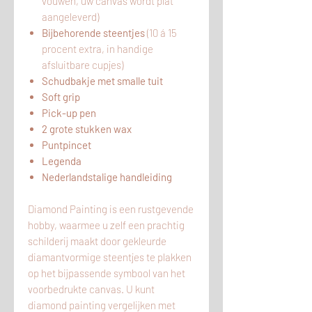
vouwen, uw canvas wordt plat
aangeleverd)
Bijbehorende steentjes
(10 á 15
procent extra, in handige
afsluitbare cupjes)
Schudbakje met smalle tuit
Soft grip
Pick-up pen
2 grote stukken wax
Puntpincet
Legenda
Nederlandstalige handleiding
Diamond Painting is een rustgevende
hobby, waarmee u zelf een prachtig
schilderij maakt door gekleurde
diamantvormige steentjes te plakken
op het bijpassende symbool van het
voorbedrukte canvas. U kunt
diamond painting vergelijken met