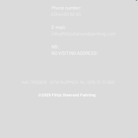
Phone number:
(0344) 60 66 90
E-mail:
info@flitzzdiamondpainting.com
NB:
NO VISITING ADDRESS!
KvK: 74150618 BTW-NUMMER: NL 0019.13.111.B59
©2025 Flitzz Diamond Painting