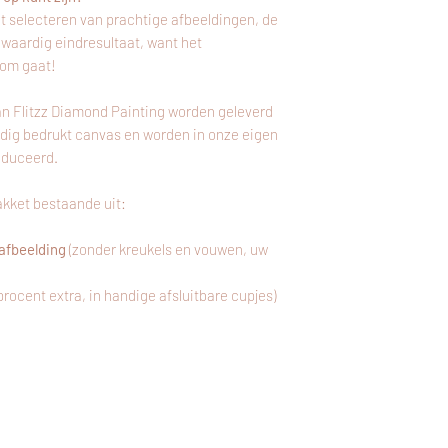
t selecteren van prachtige afbeeldingen, de
gwaardig eindresultaat, want het
 om gaat!
an Flitzz Diamond Painting worden geleverd
edig bedrukt canvas en worden in onze eigen
oduceerd.
kket bestaande uit:
afbeelding
(zonder kreukels en vouwen, uw
 procent extra, in handige afsluitbare cupjes)