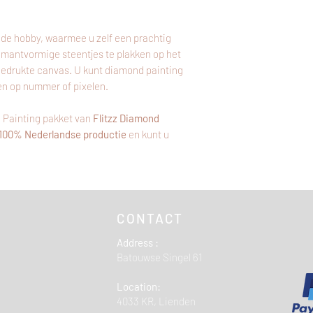
de hobby, waarmee u zelf een prachtig
amantvormige steentjes te plakken op het
bedrukte canvas. U kunt diamond painting
en op nummer of pixelen.
 Painting pakket van
Flitzz Diamond
100% Nederlandse productie
en kunt u
CONTACT
Address :
Batouwse Singel 61
Location:
4033 KR, Lienden