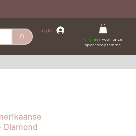
Log In
Klik hier
voor onze
spaarprogramma
merikaanse
- Diamond