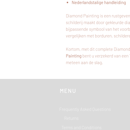
Nederlandstalige handleiding
Diamond Painting is een rustgeven
schilderij maakt door gekleurde di
bijpassende symbool van het voor
vergelijken met borduren, schilder
Kortom, met dit complete Diamond
Painting
bent u verzekerd van een
meteen aan de slag.
MENU
Frequently Asked Questions
Returns
Terms and Conditions