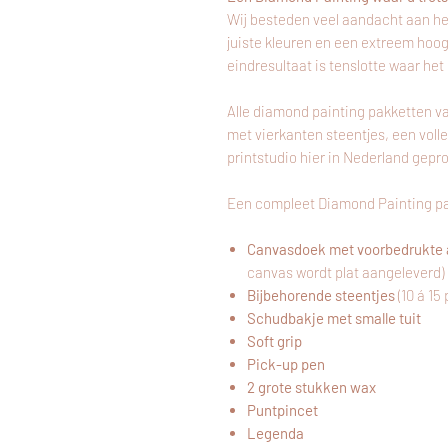
Wij besteden veel aandacht aan he
juiste kleuren en een extreem hoo
eindresultaat is tenslotte waar het
Alle diamond painting pakketten v
met vierkanten steentjes, een voll
printstudio hier
in
Nederland gepr
Een compleet Diamond Painting pa
Canvasdoek met voorbedrukte 
canvas wordt plat aangeleverd)
Bijbehorende steentjes
(10 á 15
Schudbakje met smalle tuit
Soft grip
Pick-up pen
2 grote stukken wax
Puntpincet
Legenda