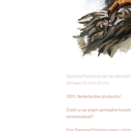
Diamond Painting met de afbeeldi
formaat 40 cm x 60 cm.
100% Nederlandse productie!
Zoekt u uw eigen gemaakte kunstw
eindresultaat?
Een Diamond Painting waar u trots 