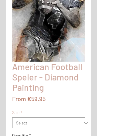
American Football
Speler - Diamond
Painting
Sale
From
€59.95
Price
Size
*
Quantity
*