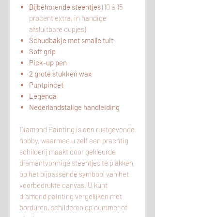
Bijbehorende steentjes
(10 á 15
procent extra, in handige
afsluitbare cupjes)
Schudbakje met smalle tuit
Soft grip
Pick-up pen
2 grote stukken wax
Puntpincet
Legenda
Nederlandstalige handleiding
Diamond Painting is een rustgevende
hobby, waarmee u zelf een prachtig
schilderij maakt door gekleurde
diamantvormige steentjes te plakken
op het bijpassende symbool van het
voorbedrukte canvas. U kunt
diamond painting vergelijken met
borduren, schilderen op nummer of