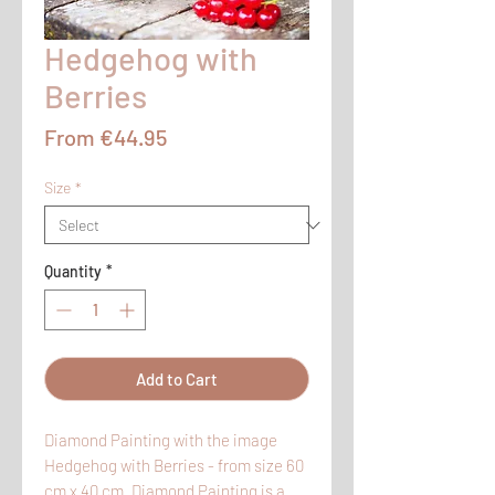
Hedgehog with
Berries
Sale
From
€44.95
Price
Size
*
Quantity
*
Add to Cart
Diamond Painting with the image
Hedgehog with Berries - from size 60
cm x 40 cm. Diamond Painting is a