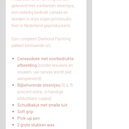
geleverd met vierkanten steentjes,
een volledig bedrukt canvas en
worden in onze eigen printstudio
hier
in
Nederland geproduceerd.
Een compleet Diamond Painting
pakket bestaande uit:
Canvasdoek met voorbedrukte
afbeelding
(zonder kreukels en
vouwen, uw canvas wordt plat
aangeleverd)
Bijbehorende steentjes
(10 á 15
procent extra, in handige
afsluitbare cupjes)
Schudbakje met smalle tuit
Soft grip
Pick-up pen
2 grote stukken wax